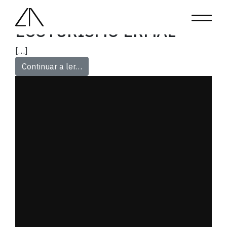
Tipo de Projeto:
Hotelaria
ECOTURISMO ERMAL
[…]
Continuar a ler…